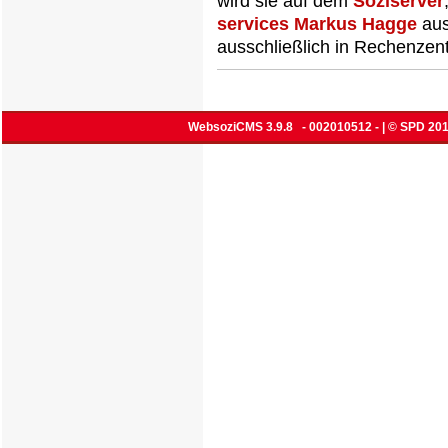
wird sie auf dem
Soziserver
services Markus Hagge
aus
ausschließlich in Rechenzent
WebsoziCMS 3.9.8
- 002010512 - | © SPD 201