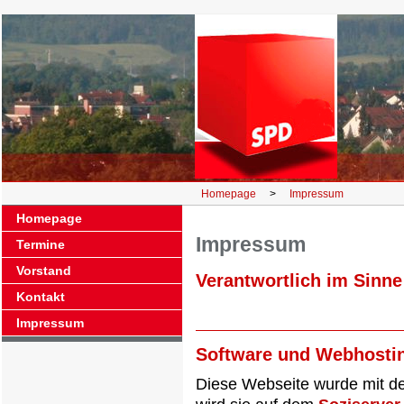
Homepage
>
Impressum
Homepage
Impressum
Termine
Vorstand
Verantwortlich im Sinne
Kontakt
Impressum
Software und Webhosti
Diese Webseite wurde mit 