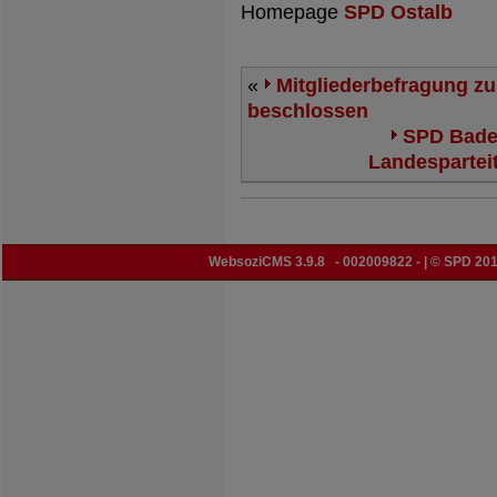
Homepage
SPD Ostalb
«
Mitgliederbefragung zu
beschlossen
SPD Baden
Landespartei
WebsoziCMS 3.9.8
- 002009822 - | © SPD 201