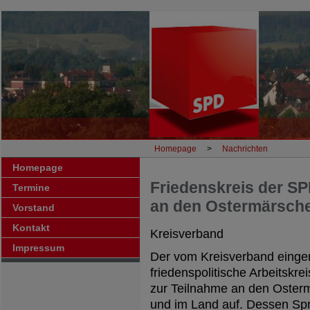
Homepage
>
Nachrichten
Homepage
Friedenskreis der SP
Termine
an den Ostermärsch
Vorstand
Kontakt
Kreisverband
Impressum
Der vom Kreisverband einger
friedenspolitische Arbeitskre
zur Teilnahme an den Oster
und im Land auf. Dessen Spr